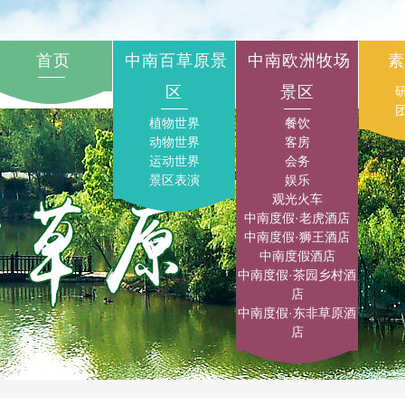
首页
中南百草原景
中南欧洲牧场
素
区
景区
植物世界
餐饮
动物世界
客房
运动世界
会务
景区表演
娱乐
观光火车
中南度假·老虎酒店
中南度假·狮王酒店
中南度假酒店
中南度假·茶园乡村酒
店
中南度假·东非草原酒
店