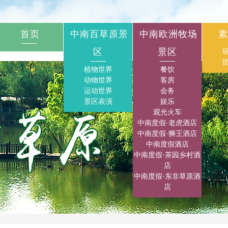
首页
中南百草原景
中南欧洲牧场
素
区
景区
植物世界
餐饮
动物世界
客房
运动世界
会务
景区表演
娱乐
观光火车
中南度假·老虎酒店
中南度假·狮王酒店
中南度假酒店
中南度假·茶园乡村酒
店
中南度假·东非草原酒
店