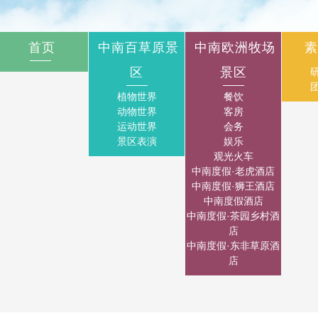
首页
中南百草原景
中南欧洲牧场
素
区
景区
植物世界
餐饮
动物世界
客房
运动世界
会务
景区表演
娱乐
观光火车
中南度假·老虎酒店
中南度假·狮王酒店
中南度假酒店
中南度假·茶园乡村酒
店
中南度假·东非草原酒
店